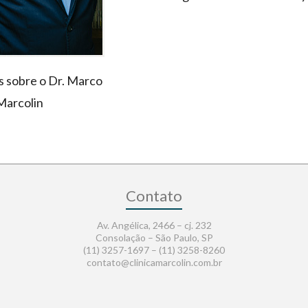
s sobre o Dr. Marco
Marcolin
Contato
Av. Angélica, 2466 – cj. 232
Consolação – São Paulo, SP
(11) 3257-1697 – (11) 3258-8260
contato@clinicamarcolin.com.br