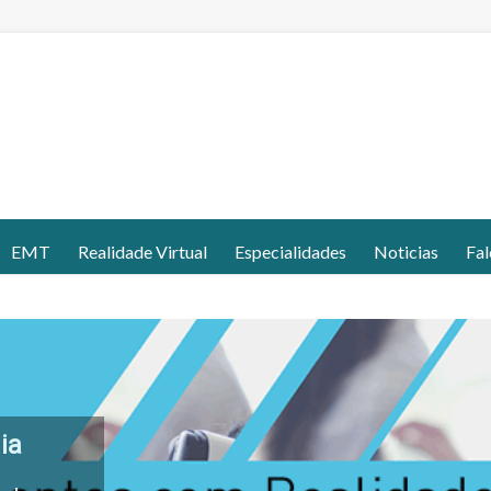
EMT
Realidade Virtual
Especialidades
Noticias
Fal
ia